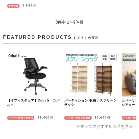
9,990円
参考売価
9
件中 1〜9件目
FEATURED PRODUCTS /
おすすめ商品
【オフィスチェア】Cobalt コバ
パーティション 収納 / スクリーン
カバーリング
ルト
ラック
シアター 2
38,400円
80,000円
メーカー希望小売価格
メーカー希望小売価格
メーカー希望
すべてのおすすめ商品を見る