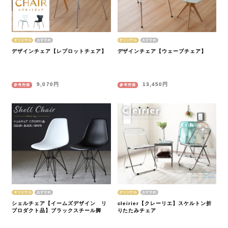
オリジナル
オリジナル
デザインチェア【レプロットチェア】
デザインチェア【ウェーブチェア】
9,070円
13,450円
参考売価
参考売価
オリジナル
オリジナル
シェルチェア【イームズデザイン リ
cleirier【クレーリエ】スケルトン折
プロダクト品】ブラックスチール脚
りたたみチェア