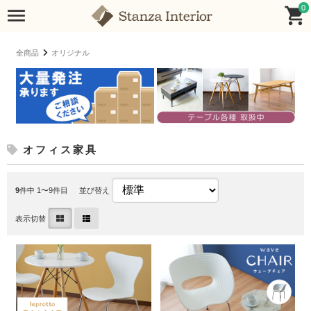
0
全商品
オリジナル
オフィス家具
9
件中 1〜9件目
並び替え
表示切替