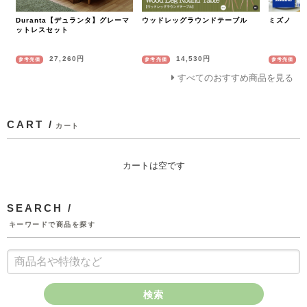
ウッドレッグラウンドテーブル
ミズノ リ
Duranta【デュランタ】グレーマ
ットレスセット
27,260円
14,530円
参考売価
参考売価
参考売価
すべてのおすすめ商品を見る
CART /
カート
カートは空です
SEARCH /
キーワードで商品を探す
検索