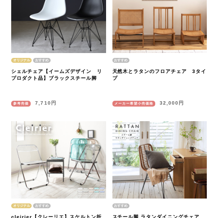
オリジナル
シェルチェア【イームズデザイン リ
天然木とラタンのフロアチェア 3タイ
プロダクト品】ブラックスチール脚
プ
7,710円
32,000円
参考売価
メーカー希望小売価格
オリジナル
cleirier【クレーリエ】スケルトン折
スチール脚 ラタンダイニングチェア