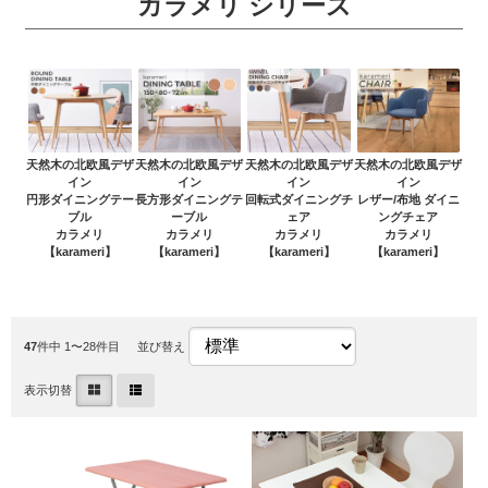
カラメリ シリーズ
天然木の北欧風デザ
天然木の北欧風デザ
天然木の北欧風デザ
天然木の北欧風デザ
イン
イン
イン
イン
円形ダイニングテー
長方形ダイニングテ
回転式ダイニングチ
レザー/布地 ダイニ
ブル
ーブル
ェア
ングチェア
カラメリ
カラメリ
カラメリ
カラメリ
【karameri】
【karameri】
【karameri】
【karameri】
47
件中 1〜28件目
並び替え
表示切替