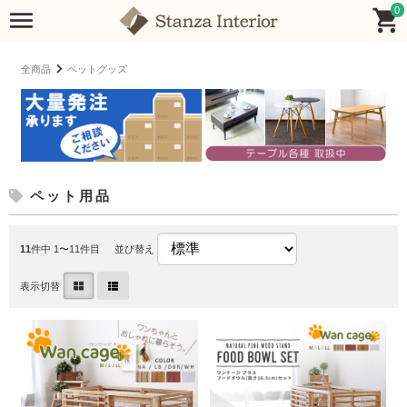
0
全商品
ペットグッズ
ペット用品
11
件中 1〜11件目
並び替え
表示切替