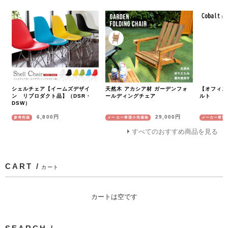
シェルチェア【イームズデザイ
天然木 アカシア材 ガーデンフォ
【オフィス
ン リプロダクト品】（DSR・
ールディングチェア
ルト
DSW）
6,800円
29,000円
参考売価
メーカー希望小売価格
メーカー希望
すべてのおすすめ商品を見る
CART /
カート
カートは空です