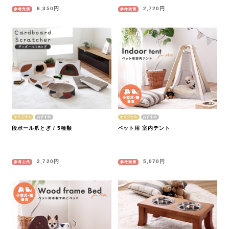
6,350円
2,720円
参考売価
参考売価
オリジナル
オリジナル
段ボール爪とぎ / 5種類
ペット用 室内テント
2,720円
5,070円
参考上代
参考売価