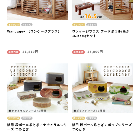
オリジナル
オリジナル
Wancage+ 【ワンケージプラス】
ワンケージプラス フードボウル(高さ
16.5cm)セット
31,810円
35,860円
参考売価
参考上代
オリジナル
オリジナル
猫用 段ボール爪とぎ / ナチュラルシリ
猫用 段ボール爪とぎ / ポップシリーズ
ーズ つめとぎ
つめとぎ