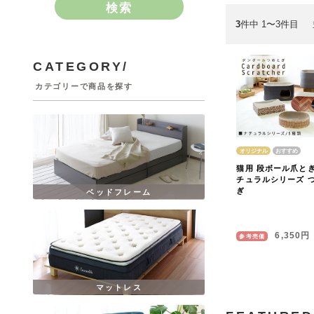
検索
3
件中 1〜3件目
CATEGORY/
カテゴリーで商品を探す
オリジナル
猫用 段ボール爪とぎ 
チュラルシリーズ 
ぎ
ベッドフレーム
6,350円
参考売価
マットレス