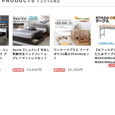
 PRODUCTS /
おすすめ商品
Sucre【シュクレ】引出し
ワンケージプラス フード
【オフィスデ
・コン
収納付きベッドフレーム
ボウル(高さ10.6cm)セッ
たたみテーブ
ド グ
グレーマットレスセット
ト
W150×D45c
ト
W180×D60c
メー
円
33,630円
35,350円
参考売価
参考上代