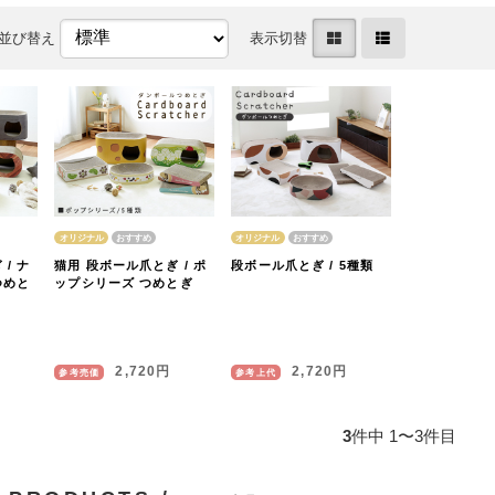
並び替え
表示切替
オリジナル
オリジナル
/ ナ
猫用 段ボール爪とぎ / ポ
段ボール爪とぎ / 5種類
つめと
ップシリーズ つめとぎ
2,720円
2,720円
参考売価
参考上代
3
件中 1〜3件目