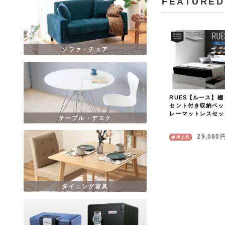
FEATURED
ソファ・チェア
RUES【ルース】棚
セント付き収納ベッ
レーマットレスセッ
テーブル・デスク
29,080
参考上代
ダイニング家具