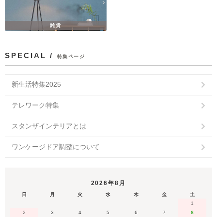
雑貨
SPECIAL /
特集ページ
新生活特集2025
テレワーク特集
スタンザインテリアとは
ワンケージドア調整について
2026年8月
日
月
火
水
木
金
土
1
2
3
4
5
6
7
8