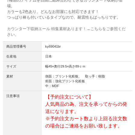
7種類のアイテムを自由に組み合わせできるカウンター下収納が登
場。
カラーも2色あり、どんなお部屋にも対応できます！
つっぱり棒も付いているタイプなので、耐震性もばっちりです。
カウンター下収納エール 特集素材あります！→こちらをご参照くだ
さい。
商品管理番号
ky69041br
生産地
日本
サイズ
幅45×奥行29.5×高さ89ｃｍ
素材
側面：プリント化粧板、 取っ手：樹脂
前面：強化プリント化粧板
中：MDF
注意事項
【予約注文について】
人気商品の為、注文を承ってからの発
送になります。
※予約注文カート数より上回る注文数
の場合はご連絡をお願い致します。