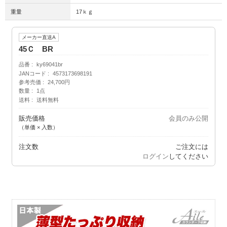
重量
17ｋｇ
メーカー直送A
45Ｃ BR
品番
ky69041br
JANコード
4573173698191
参考売価
24,700円
数量
1点
送料
送料無料
販売価格
会員のみ公開
（単価 × 入数）
注文数
ご注文には
ログイン
してください