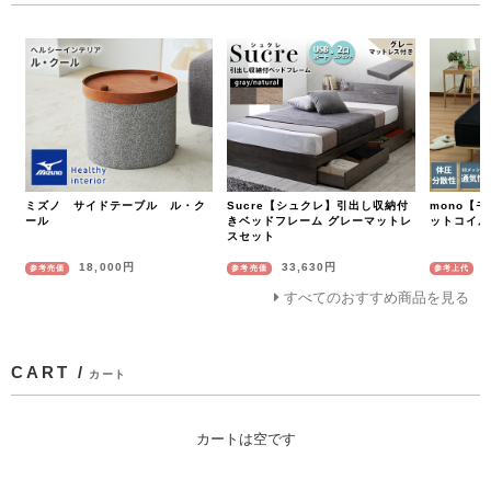
ミズノ サイドテーブル ル・ク
Sucre【シュクレ】引出し収納付
mono【
ール
きベッドフレーム グレーマットレ
ットコイル
スセット
18,000円
33,630円
参考売価
参考売価
参考上代
すべてのおすすめ商品を見る
CART /
カート
カートは空です