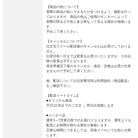
【商品の色について】
実際の商品の色にできるだけ近づけるよう、撮影を行っ
ておりますが、商品の色はご使用のモニターによって
実際の明るさや色と多少異なって見える場合が御座いま
す。
予めご了承ください。
【キャンセルについて】
注文完了メール配信後のキャンセルはお受けしておりま
せん。
出荷日前々日までは変更をお受けいたしますが、それ以
降の変更は不可となります。
発送準備完了後のキャンセル・返品・交換はお受け出来
ませんので予めご了承ください。
他、配送についての注意事項等は利用規約（商品配送）
をご確認下さい。
【配送リードタイム】
■オリジナル商品
平日13:30までのご注文 → 即日出荷致します
■メーカー品
通常3～7営業日程でのお届けとなりますが、通常よりも
配送にお時間が掛かる場合が御座います。
正確な納期につきましては、別途メールにてお知らせ致
します。