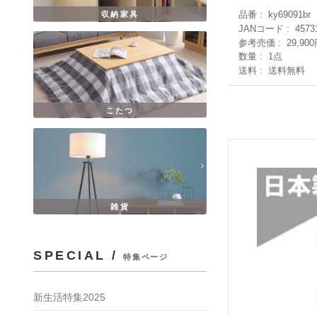
品番
ky69091br
収納家具
JANコード
4573
参考売価
29,90
数量
1点
送料
送料無料
こたつ
雑貨
SPECIAL /
特集ページ
新生活特集2025