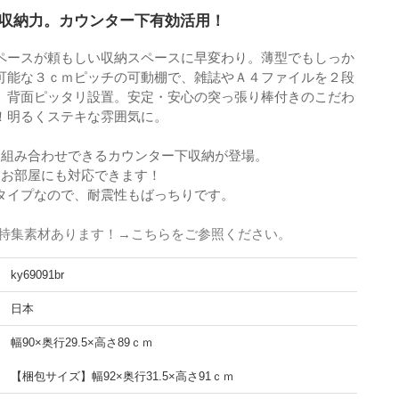
収納力。カウンター下有効活用！
ペースが頼もしい収納スペースに早変わり。薄型でもしっか
可能な３ｃｍピッチの可動棚で、雑誌やＡ４ファイルを２段
、背面ピッタリ設置。安定・安心の突っ張り棒付きのこだわ
！明るくステキな雰囲気に。
に組み合わせできるカウンター下収納が登場。
なお部屋にも対応できます！
タイプなので、耐震性もばっちりです。
 特集素材あります！→こちらをご参照ください。
ky69091br
日本
幅90×奥行29.5×高さ89ｃｍ
【梱包サイズ】幅92×奥行31.5×高さ91ｃｍ