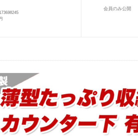
会員のみ公開
173698245
0円