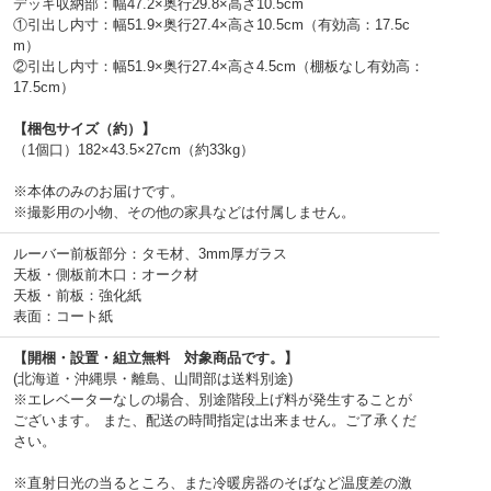
デッキ収納部：幅47.2×奥行29.8×高さ10.5cm
①引出し内寸：幅51.9×奥行27.4×高さ10.5cm（有効高：17.5c
m）
②引出し内寸：幅51.9×奥行27.4×高さ4.5cm（棚板なし有効高：
17.5cm）
【梱包サイズ（約）】
（1個口）182×43.5×27cm（約33kg）
※本体のみのお届けです。
※撮影用の小物、その他の家具などは付属しません。
ルーバー前板部分：タモ材、3mm厚ガラス
天板・側板前木口：オーク材
天板・前板：強化紙
表面：コート紙
【開梱・設置・組立無料 対象商品です。】
(北海道・沖縄県・離島、山間部は送料別途)
※エレベーターなしの場合、別途階段上げ料が発生することが
ございます。 また、配送の時間指定は出来ません。ご了承くだ
さい。
※直射日光の当るところ、また冷暖房器のそばなど温度差の激