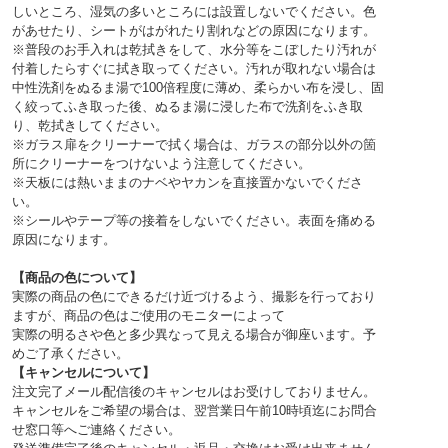
しいところ、湿気の多いところには設置しないでください。色
があせたり、シートがはがれたり割れなどの原因になります。
※普段のお手入れは乾拭きをして、水分等をこぼしたり汚れが
付着したらすぐに拭き取ってください。汚れが取れない場合は
中性洗剤をぬるま湯で100倍程度に薄め、柔らかい布を浸し、固
く絞ってふき取った後、ぬるま湯に浸した布で洗剤をふき取
り、乾拭きしてください。
※ガラス扉をクリーナーで拭く場合は、ガラスの部分以外の箇
所にクリーナーをつけないよう注意してください。
※天板には熱いままのナベやヤカンを直接置かないでくださ
い。
※シールやテープ等の接着をしないでください。表面を痛める
原因になります。
【商品の色について】
実際の商品の色にできるだけ近づけるよう、撮影を行っており
ますが、商品の色はご使用のモニターによって
実際の明るさや色と多少異なって見える場合が御座います。予
めご了承ください。
【キャンセルについて】
注文完了メール配信後のキャンセルはお受けしておりません。
キャンセルをご希望の場合は、翌営業日午前10時頃迄にお問合
せ窓口等へご連絡ください。