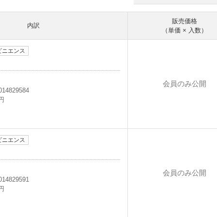
販売価格
内訳
（単価 × 入数）
ビニエンス
会員のみ公開
014829584
3円
ビニエンス
会員のみ公開
014829591
4円