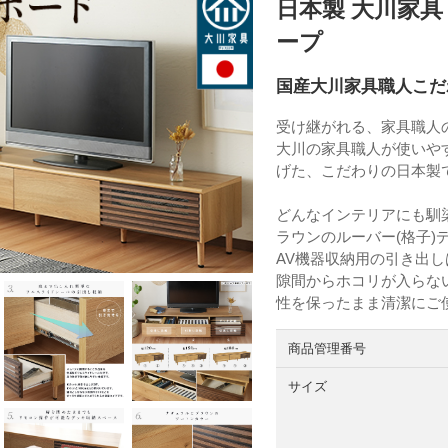
日本製 大川家具 T
ープ
国産大川家具職人こだ
受け継がれる、家具職人
大川の家具職人が使いや
げた、こだわりの日本製
どんなインテリアにも馴
ラウンのルーバー(格子)
AV機器収納用の引き出
隙間からホコリが入らな
性を保ったまま清潔にご
商品管理番号
サイズ