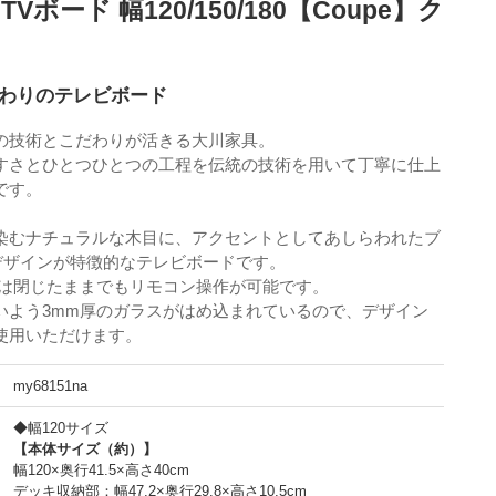
Vボード 幅120/150/180【Coupe】ク
わりのテレビボード
の技術とこだわりが活きる大川家具。
すさとひとつひとつの工程を伝統の技術を用いて丁寧に仕上
です。
染むナチュラルな木目に、アクセントとしてあしらわれたブ
デザインが特徴的なテレビボードです。
しは閉じたままでもリモコン操作が可能です。
いよう3mm厚のガラスがはめ込まれているので、デザイン
使用いただけます。
my68151na
◆幅120サイズ
【本体サイズ（約）】
幅120×奥行41.5×高さ40cm
デッキ収納部：幅47.2×奥行29.8×高さ10.5cm