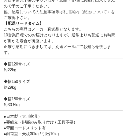
発送準備完了後のキャンセル・返品・交換はお受け出来ません
ので予めご了承ください。
他、配送についての注意事項等は
利用案内（配送について）
を
ご確認下さい。
【配送リードタイム】
こちらの商品はメーカー直送品となります。
10営業日程でのお届けとなりますが、通常よりも配送にお時間
が掛かる場合が御座います。
正確な納期につきましては、別途メールにてお知らせ致しま
す。
◆幅120サイズ
約22kg
◆幅150サイズ
約29kg
◆幅180サイズ
約30.5kg
●日本製（大川家具）
●要組立（脚部のみ取り付け / 工具不要）
●背面コードスリット有
●耐荷重：天板30kg / 引出10kg