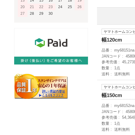
13
14
15
16
17
18
19
20
21
22
23
24
25
26
27
28
29
30
ヤマトホームコン
幅120cm
品番
my68151na
JANコード
4580
参考売価
45,27
数量
1点
送料
送料無料
ヤマトホームコン
幅150cm
品番
my68152na
JANコード
4580
参考売価
54,36
数量
1点
送料
送料無料