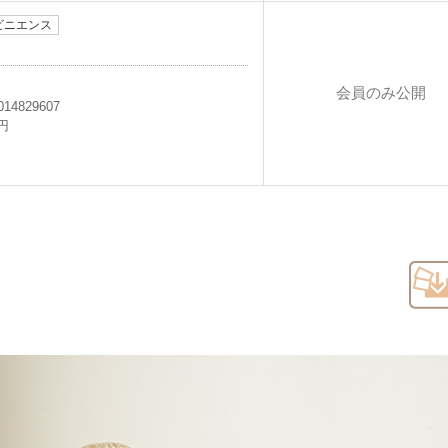
ビニエンス
会員のみ公開
014829607
5円