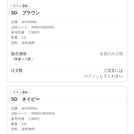
ヤマト運輸
SD ブラウン
品番
da70094br
JANコード
4580014820901
参考売価
7,389円
数量
1点
送料
送料無料
販売価格
会員のみ公開
（単価 × 入数）
注文数
ご注文には
ログイン
してください
ヤマト運輸
SD ネイビー
品番
da70094nv
JANコード
4580014820918
参考売価
7,389円
数量
1点
送料
送料無料