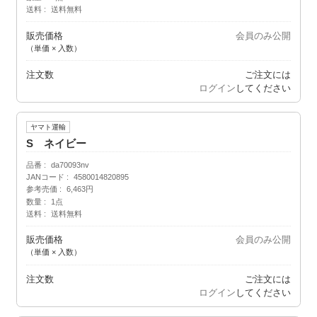
送料
送料無料
販売価格
会員のみ公開
（単価 × 入数）
注文数
ご注文には
ログイン
してください
ヤマト運輸
S ネイビー
品番
da70093nv
JANコード
4580014820895
参考売価
6,463円
数量
1点
送料
送料無料
販売価格
会員のみ公開
（単価 × 入数）
注文数
ご注文には
ログイン
してください