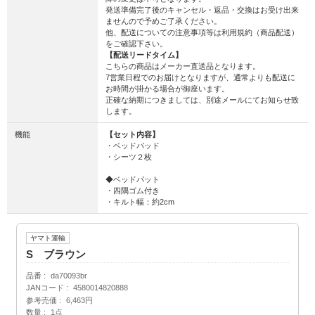
発送準備完了後のキャンセル・返品・交換はお受け出来
ませんので予めご了承ください。
他、配送についての注意事項等は利用規約（商品配送）
をご確認下さい。
【配送リードタイム】
こちらの商品はメーカー直送品となります。
7営業日程でのお届けとなりますが、通常よりも配送に
お時間が掛かる場合が御座います。
正確な納期につきましては、別途メールにてお知らせ致
します。
機能
【セット内容】
・ベッドパッド
・シーツ２枚
◆ベッドパット
・四隅ゴム付き
・キルト幅：約2cm
ヤマト運輸
S ブラウン
品番
da70093br
JANコード
4580014820888
参考売価
6,463円
数量
1点