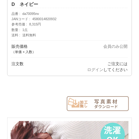
D ネイビー
品番
da70095nv
JANコード
4580014820932
参考売価
8,315円
数量
1点
送料
送料無料
販売価格
会員のみ公開
（単価 × 入数）
注文数
ご注文には
ログイン
してください