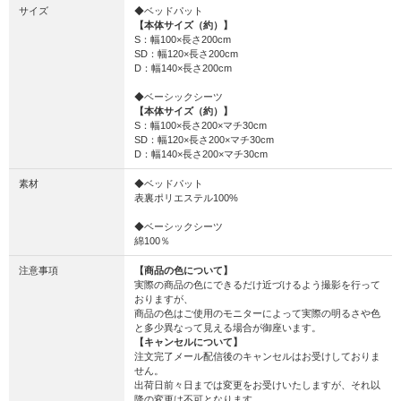
サイズ
◆ベッドパット
【本体サイズ（約）】
S：幅100×長さ200cm
SD：幅120×長さ200cm
D：幅140×長さ200cm
◆ベーシックシーツ
【本体サイズ（約）】
S：幅100×長さ200×マチ30cm
SD：幅120×長さ200×マチ30cm
D：幅140×長さ200×マチ30cm
素材
◆ベッドパット
表裏ポリエステル100%
◆ベーシックシーツ
綿100％
注意事項
【商品の色について】
実際の商品の色にできるだけ近づけるよう撮影を行って
おりますが、
商品の色はご使用のモニターによって実際の明るさや色
と多少異なって見える場合が御座います。
【キャンセルについて】
注文完了メール配信後のキャンセルはお受けしておりま
せん。
出荷日前々日までは変更をお受けいたしますが、それ以
降の変更は不可となります。