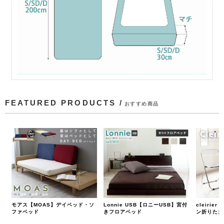
FEATURED PRODUCTS /
おすすめ商品
モアス【MOAS】デイベッド・ソ
Lonnie USB【ロニーUSB】宮付
cleiri
ファベッド
きフロアベッド
ン折りたた