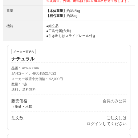
※北海道、沖縄、離島は別途追加送料が発生致します。
重量
【本体重量】
約33.5kg
【梱包重量】
約38kg
機能
●組立品
●工具付属(六角)
●引き出しはスライドレール付き
メーカー直送A
ナチュラル
品番
az69771na
JANコード
4985155214822
メーカー希望小売価格
92,000円
数量
1点
送料
送料無料
販売価格
会員のみ公開
（単価 × 入数）
注文数
ご注文には
ログイン
してください