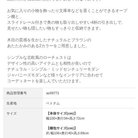
お気に入りの小物を飾ったり文庫本などを置くことができるオープ
ン棚と、
スライドレール付きで奥の物も取り出しやすい4杯の引き出しで、
見せたい物も隠したい物もすっきりと収納できます。
木目の質感を生かしたナチュラルとブラウンの
あたたかみのある2カラーをご用意しました。
シンプルな北欧風のローチェストは
デザイン性の高いアイテムとも相性が良いので
ナチュラル・シンプル・ミッドセンチュリーモダン
ジャパニーズモダンなど様々なインテリアに合わせて
コーディネートを楽しんでいただけます。
商品管理番号
az69771
生産地
ベトナム
サイズ
【本体サイズ(cm)】
幅100×奥行34×高さ72cm
【梱包サイズ(cm)】
約 幅106×奥行40×高さ69cm