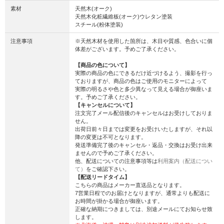
素材
天然木(オーク)
天然木化粧繊維板(オーク)ウレタン塗装
スチール(粉体塗装)
注意事項
※天然木材を使用した箇所は、木目や質感、色合いに個
体差がございます。予めご了承ください。
【商品の色について】
実際の商品の色にできるだけ近づけるよう、撮影を行っ
ておりますが、商品の色はご使用のモニターによって
実際の明るさや色と多少異なって見える場合が御座いま
す。予めご了承ください。
【キャンセルについて】
注文完了メール配信後のキャンセルはお受けしておりま
せん。
出荷日前々日までは変更をお受けいたしますが、それ以
降の変更は不可となります。
発送準備完了後のキャンセル・返品・交換はお受け出来
ませんので予めご了承ください。
他、配送についての注意事項等は
利用案内（配送につい
て）
をご確認下さい。
【配送リードタイム】
こちらの商品はメーカー直送品となります。
7営業日程でのお届けとなりますが、通常よりも配送に
お時間が掛かる場合が御座います。
正確な納期につきましては、別途メールにてお知らせ致
します。