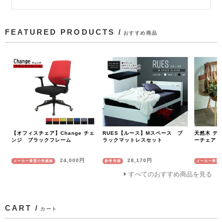
FEATURED PRODUCTS /
おすすめ商品
【オフィスチェア】Change チェ
RUES【ルース】Mスペース ブ
天然木 デ
ンジ ブラックフレーム
ラックマットレスセット
ーチェア
24,000円
28,170円
メーカー希望小売価格
参考売価
メーカー希望
すべてのおすすめ商品を見る
CART /
カート