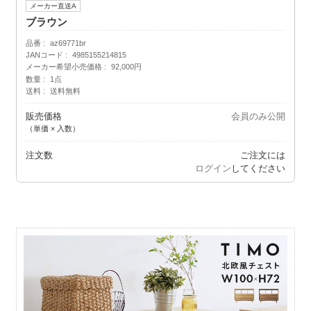
メーカー直送A
ブラウン
品番
az69771br
JANコード
4985155214815
メーカー希望小売価格
92,000円
数量
1点
送料
送料無料
販売価格
会員のみ公開
（単価 × 入数）
注文数
ご注文には
ログイン
してください