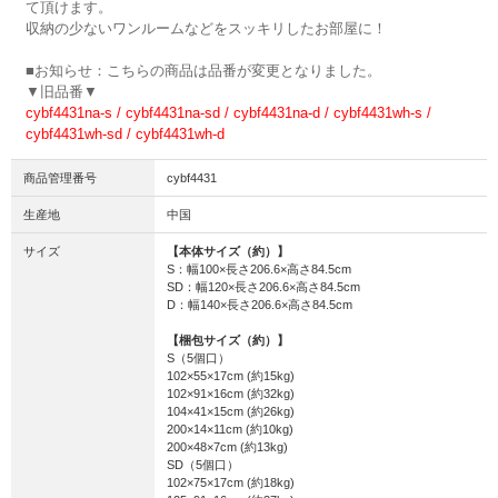
て頂けます。
収納の少ないワンルームなどをスッキリしたお部屋に！
■お知らせ：こちらの商品は品番が変更となりました。
▼旧品番▼
cybf4431na-s / cybf4431na-sd / cybf4431na-d / cybf4431wh-s /
cybf4431wh-sd / cybf4431wh-d
商品管理番号
cybf4431
生産地
中国
サイズ
【本体サイズ（約）】
S：幅100×長さ206.6×高さ84.5cm
SD：幅120×長さ206.6×高さ84.5cm
D：幅140×長さ206.6×高さ84.5cm
【梱包サイズ（約）】
S（5個口）
102×55×17cm (約15kg)
102×91×16cm (約32kg)
104×41×15cm (約26kg)
200×14×11cm (約10kg)
200×48×7cm (約13kg)
SD（5個口）
102×75×17cm (約18kg)