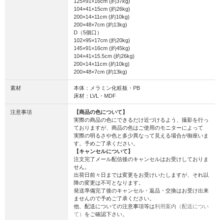
125×91×16cm (約37kg)
104×41×15cm (約26kg)
200×14×11cm (約10kg)
200×48×7cm (約13kg)
D（5個口）
102×95×17cm (約20kg)
145×91×16cm (約45kg)
104×41×15.5cm (約26kg)
200×14×11cm (約10kg)
200×48×7cm (約13kg)
素材
本体：メラミン化粧板・PB
床材：LVL・MDF
注意事項
【商品の色について】
実際の商品の色にできるだけ近づけるよう、撮影を行っ
ておりますが、商品の色はご使用のモニターによって
実際の明るさや色と多少異なって見える場合が御座いま
す。予めご了承ください。
【キャンセルについて】
注文完了メール配信後のキャンセルはお受けしておりま
せん。
出荷日前々日までは変更をお受けいたしますが、それ以
降の変更は不可となります。
発送準備完了後のキャンセル・返品・交換はお受け出来
ませんので予めご了承ください。
他、配送についての注意事項等は
利用案内（配送につい
て）
をご確認下さい。