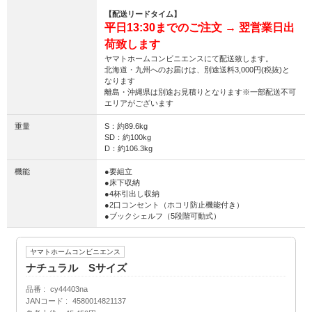
【配送リードタイム】
平日13:30までのご注文 → 翌営業日出
荷致します
ヤマトホームコンビニエンスにて配送致します。
北海道・九州へのお届けは、別途送料3,000円(税抜)と
なります
離島・沖縄県は別途お見積りとなります※一部配送不可
エリアがございます
重量
S：約89.6kg
SD：約100kg
D：約106.3kg
機能
●要組立
●床下収納
●4杯引出し収納
●2口コンセント（ホコリ防止機能付き）
●ブックシェルフ（5段階可動式）
ヤマトホームコンビニエンス
ナチュラル Sサイズ
品番
cy44403na
JANコード
4580014821137