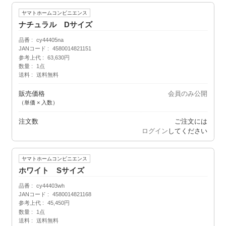
ヤマトホームコンビニエンス
ナチュラル Dサイズ
品番
cy44405na
JANコード
4580014821151
参考上代
63,630円
数量
1点
送料
送料無料
販売価格
会員のみ公開
（単価 × 入数）
注文数
ご注文には
ログイン
してください
ヤマトホームコンビニエンス
ホワイト Sサイズ
品番
cy44403wh
JANコード
4580014821168
参考上代
45,450円
数量
1点
送料
送料無料