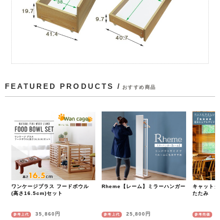
FEATURED PRODUCTS /
おすすめ商品
ワンケージプラス フードボウル
Rheme【レーム】ミラーハンガー
キャットタワ
(高さ16.5cm)セット
たたみ
35,860円
25,800円
参考上代
参考上代
参考売価