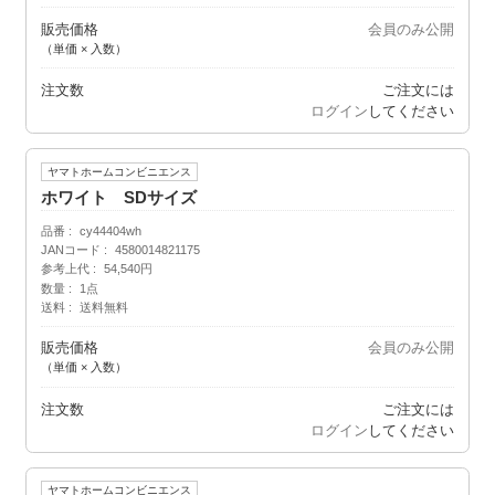
販売価格
会員のみ公開
（単価 × 入数）
注文数
ご注文には
ログイン
してください
ヤマトホームコンビニエンス
ホワイト SDサイズ
品番
cy44404wh
JANコード
4580014821175
参考上代
54,540円
数量
1点
送料
送料無料
販売価格
会員のみ公開
（単価 × 入数）
注文数
ご注文には
ログイン
してください
ヤマトホームコンビニエンス