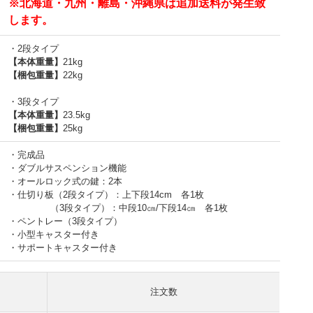
※北海道・九州・離島・沖縄県は追加送料が発生致
します。
・2段タイプ
【本体重量】
21kg
【梱包重量】
22kg
・3段タイプ
【本体重量】
23.5kg
【梱包重量】
25kg
・完成品
・ダブルサスペンション機能
・オールロック式の鍵：2本
・仕切り板（2段タイプ）：上下段14cm 各1枚
（3段タイプ）：中段10㎝/下段14㎝ 各1枚
・ペントレー（3段タイプ）
・小型キャスター付き
・サポートキャスター付き
注文数
）