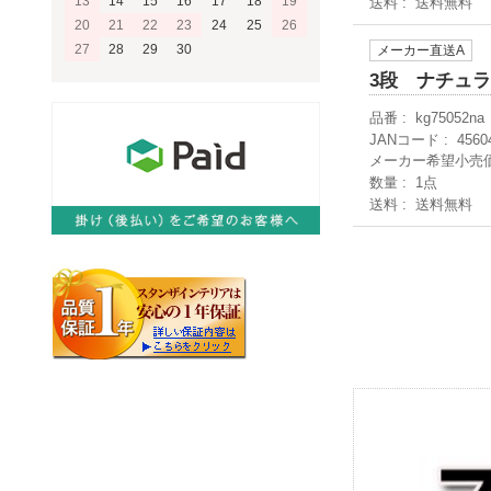
13
14
15
16
17
18
19
送料
送料無料
20
21
22
23
24
25
26
27
28
29
30
メーカー直送A
3段 ナチュ
品番
kg75052na
JANコード
4560
メーカー希望小売
数量
1点
送料
送料無料