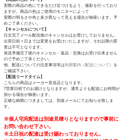
実際の商品の色にできるだけ近づけるよう、撮影を行っており
ますが、商品の色はご使用のモニターによって
実際の明るさや色と多少異なって見える場合が御座います。予
めご了承ください。
【キャンセルについて】
注文完了メール配信後のキャンセルはお受けしておりません。
出荷日前々日までは変更をお受けいたしますが、それ以降の変
更は不可となります。
発送準備完了後のキャンセル・返品・交換はお受け出来ません
ので予めご了承ください。
他、配送についての注意事項等は
利用案内（配送について）
を
ご確認下さい。
【配送リードタイム】
こちらの商品はメーカー直送品となります。
7営業日程でのお届けとなりますが、通常よりも配送にお時間が
掛かる場合が御座います。
正確な納期につきましては、別途メールにてお知らせ致しま
す。
※個人宅宛配送は別途見積りとなりますので事前に
お問い合わせ下さい。
※土日祝の配達は受け賜わっておりません。