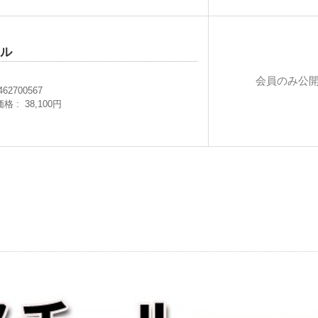
ラル
会員のみ公
462700567
価格
38,100円