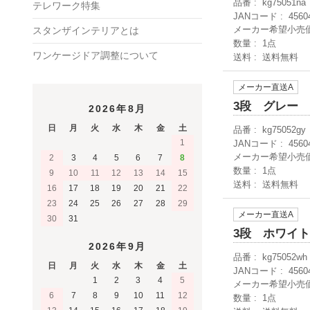
品番
kg75051na
テレワーク特集
JANコード
4560
メーカー希望小売
スタンザインテリアとは
数量
1点
ワンケージドア調整について
送料
送料無料
メーカー直送A
3段 グレー
2026年8月
日
月
火
水
木
金
土
品番
kg75052gy
1
JANコード
4560
メーカー希望小売
2
3
4
5
6
7
8
数量
1点
9
10
11
12
13
14
15
送料
送料無料
16
17
18
19
20
21
22
23
24
25
26
27
28
29
メーカー直送A
30
31
3段 ホワイ
2026年9月
品番
kg75052wh
日
月
火
水
木
金
土
JANコード
4560
1
2
3
4
5
メーカー希望小売
6
7
8
9
10
11
12
数量
1点