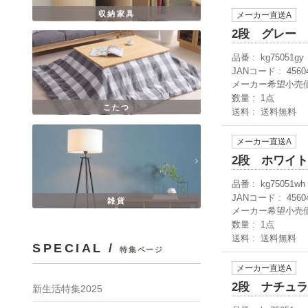
収納家具
メーカー直送A
2段 グレー
品番
kg75051gy
JANコード
4560
メーカー希望小売
数量
1点
こたつ
送料
送料無料
メーカー直送A
2段 ホワイ
品番
kg75051wh
JANコード
4560
雑貨
メーカー希望小売
数量
1点
送料
送料無料
SPECIAL /
特集ページ
メーカー直送A
2段 ナチュ
新生活特集2025