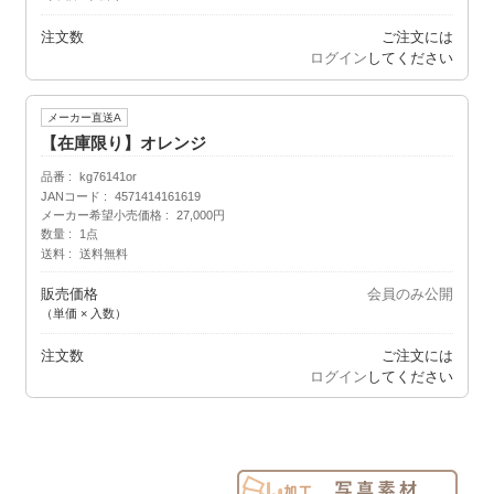
注文数
ご注文には
ログイン
してください
メーカー直送A
【在庫限り】オレンジ
品番
kg76141or
JANコード
4571414161619
メーカー希望小売価格
27,000円
数量
1点
送料
送料無料
販売価格
会員のみ公開
（単価 × 入数）
注文数
ご注文には
ログイン
してください