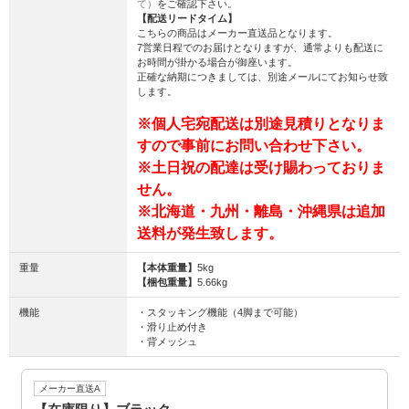
て）
をご確認下さい。
【配送リードタイム】
こちらの商品はメーカー直送品となります。
7営業日程でのお届けとなりますが、通常よりも配送に
お時間が掛かる場合が御座います。
正確な納期につきましては、別途メールにてお知らせ致
します。
※個人宅宛配送は別途見積りとなりま
すので事前にお問い合わせ下さい。
※土日祝の配達は受け賜わっておりま
せん。
※北海道・九州・離島・沖縄県は追加
送料が発生致します。
重量
【本体重量】
5kg
【梱包重量】
5.66kg
機能
・スタッキング機能（4脚まで可能）
・滑り止め付き
・背メッシュ
メーカー直送A