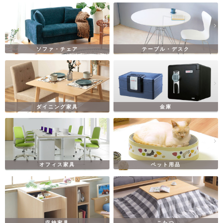
ソファ・チェア
テーブル・デスク
ダイニング家具
金庫
オフィス家具
ペット用品
収納家具
こたつ