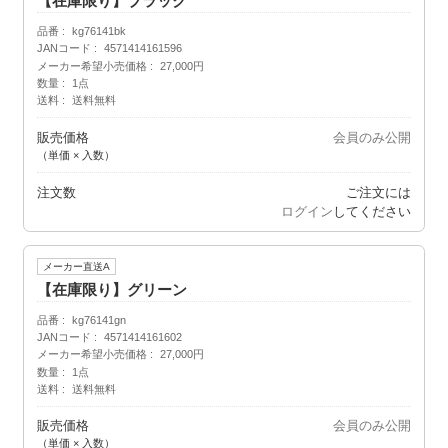
【在庫限り】ブラック
品番
kg76141bk
JANコード
4571414161596
メーカー希望小売価格
27,000円
数量
1点
送料
送料無料
販売価格
会員のみ公開
（単価 × 入数）
注文数
ご注文には
ログイン
してください
メーカー直送A
【在庫限り】グリーン
品番
kg76141gn
JANコード
4571414161602
メーカー希望小売価格
27,000円
数量
1点
送料
送料無料
販売価格
会員のみ公開
（単価 × 入数）