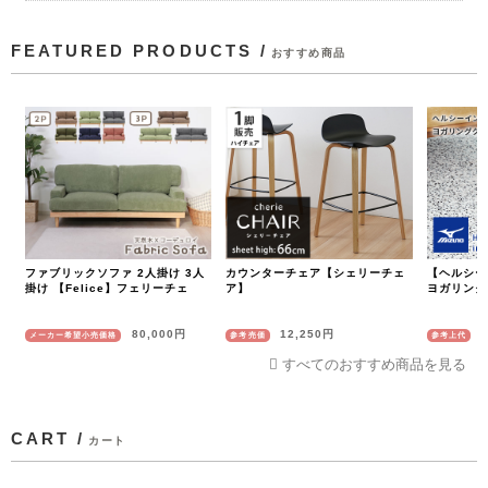
FEATURED PRODUCTS /
おすすめ商品
ファブリックソファ 2人掛け 3人
カウンターチェア【シェリーチェ
【ヘルシー
掛け 【Felice】フェリーチェ
ア】
ヨガリング
80,000円
12,250円
メーカー希望小売価格
参考売価
参考上代
すべてのおすすめ商品を見る
CART /
カート