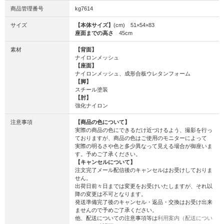
商品管理番号
kg7614
サイズ
【本体サイズ】
(cm) 51×54×83
座面までの高さ
45cm
素材
【背面】
ナイロンメッシュ
【座面】
ナイロンメッシュ、成形合板ウレタンフォーム
【脚】
スチール塗装
【肘】
強化ナイロン
注意事項
【商品の色について】
実際の商品の色にできるだけ近づけるよう、撮影を行っ
ておりますが、商品の色はご使用のモニターによって
実際の明るさや色と多少異なって見える場合が御座いま
す。予めご了承ください。
【キャンセルについて】
注文完了メール配信後のキャンセルはお受けしておりま
せん。
出荷日前々日までは変更をお受けいたしますが、それ以
降の変更は不可となります。
発送準備完了後のキャンセル・返品・交換はお受け出来
ませんので予めご了承ください。
他、配送についての注意事項等は
利用案内（配送につい