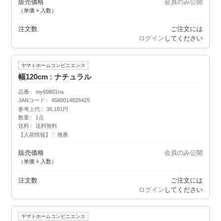
販売価格
会員のみ公開
（単価 × 入数）
注文数
ご注文には
ログイン
してください
ヤマトホームコンビニエンス
幅120cm : ナチュラル
品番
my69801na
JANコード
4580014825425
参考上代
36,181円
数量
1点
送料
送料無料
【入荷情報】
廃番
販売価格
会員のみ公開
（単価 × 入数）
注文数
ご注文には
ログイン
してください
ヤマトホームコンビニエンス