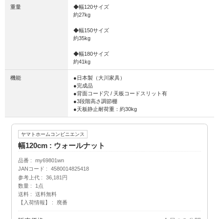
重量
◆幅120サイズ
約27kg
◆幅150サイズ
約35kg
◆幅180サイズ
約41kg
機能
●日本製（大川家具）
●完成品
●背面コード穴 / 天板コードスリット有
●3段階高さ調節棚
●天板静止耐荷重：約30kg
ヤマトホームコンビニエンス
幅120cm : ウォールナット
品番
my69801wn
JANコード
4580014825418
参考上代
36,181円
数量
1点
送料
送料無料
【入荷情報】
廃番