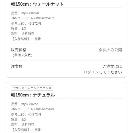
幅150cm : ウォールナット
品番
my69802wn
JANコード
4580014825432
参考上代
45,272円
数量
1点
送料
送料無料
【入荷情報】
廃番
販売価格
会員のみ公開
（単価 × 入数）
注文数
ご注文には
ログイン
してください
ヤマトホームコンビニエンス
幅150cm : ナチュラル
品番
my69802na
JANコード
4580014825449
参考上代
45,272円
数量
1点
送料
送料無料
【入荷情報】
廃番