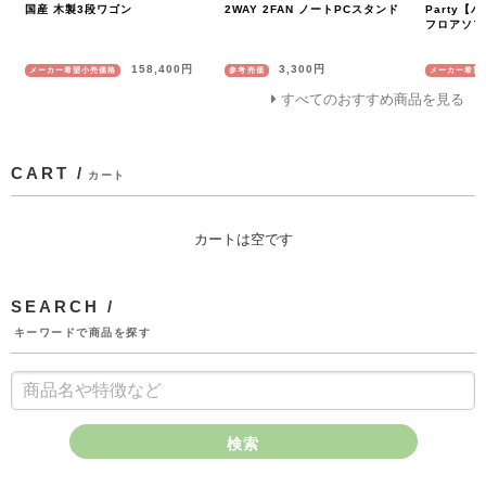
国産 木製3段ワゴン
2WAY 2FAN ノートPCスタンド
Party
フロアソフ
158,400円
3,300円
メーカー希望小売価格
参考売価
メーカー希望
すべてのおすすめ商品を見る
CART /
カート
カートは空です
SEARCH /
キーワードで商品を探す
検索