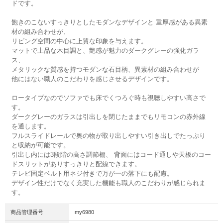
ドです。
飽きのこないすっきりとしたモダンなデザインと 重厚感がある異素
材の組み合わせが、
リビング空間の中心に上質な印象を与えます。
マットで上品な木目調と、艶感が魅力のダークグレーの強化ガラ
ス、
メタリックな質感を持つモダンな石目柄、異素材の組み合わせが
他にはない職人のこだわりを感じさせるデザインです。
ロータイプなのでソファでも床でくつろぐ時も視聴しやすい高さで
す。
ダークグレーのガラスは引出しを閉じたままでもリモコンの赤外線
を通します。
フルスライドレールで奥の物が取り出しやすい引き出しでたっぷり
と収納が可能です。
引出し内には3段階の高さ調節棚、 背面にはコード通しや天板のコー
ドスリットがありすっきりと配線できます。
テレビ固定ベルト用ネジ付きで万が一の落下にも配慮。
デザイン性だけでなく充実した機能も職人のこだわりが感じられま
す。
商品管理番号
my6980