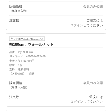
販売価格
会員のみ公開
（単価 × 入数）
注文数
ご注文には
ログイン
してください
ヤマトホームコンビニエンス
幅180cm : ウォールナット
品番
my69803wn
JANコード
4580014825456
参考上代
53,454円
数量
1点
送料
送料無料
【入荷情報】
廃番
販売価格
会員のみ公開
（単価 × 入数）
注文数
ご注文には
ログイン
してください