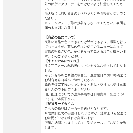
外の箇所にクリーナーをつけないよう注意してくださ
い。
※天板には熱いままのナベやヤカンを直接置かないでく
ださい。
※シールやテープ等の接着をしないでください。表面を
痛める原因になります。
【商品の色について】
実際の商品の色にできるだけ近づけるよう、撮影を行っ
ておりますが、商品の色はご使用のモニターによって
実際の明るさや色と多少異なって見える場合が御座いま
す。予めご了承ください。
【キャンセルについて】
注文完了メール配信後のキャンセルはお受けしておりま
せん。
キャンセルをご希望の場合は、翌営業日午前10時頃迄に
お問合せ窓口等へご連絡ください。
発送準備完了後のキャンセル・返品・交換はお受け出来
ませんので予めご了承ください。
他、配送についての注意事項等は
利用案内（配送につい
て）
をご確認下さい。
【配送リードタイム】
こちらの商品はメーカー直送品となります。
10営業日程でのお届けとなりますが、通常よりも配送に
お時間が掛かる場合が御座います。
正確な納期につきましては、別途メールにてお知らせ致
します。