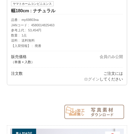
ヤマトホームコンビニエンス
幅180cm : ナチュラル
品番
my69803na
JANコード
4580014825463
参考上代
53,454円
数量
1点
送料
送料無料
【入荷情報】
廃番
販売価格
会員のみ公開
（単価 × 入数）
注文数
ご注文には
ログイン
してください