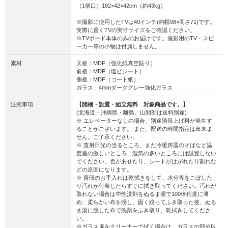
（1個口）182×42×42cm（約43kg）
※撮影に使用したTVは40インチ(約幅98×高さ71)です。
実際に置くTVの実寸サイズをご確認ください。
※TVボード本体のみのお届けです。撮影用のTV・スピ
ーカー等の小物は付属しません。
素材
天板：MDF（強化紙真空貼り）
前板：MDF（塩ビシート）
側板：MDF（コート紙）
ガラス：4mmダークグレー強化ガラス
注意事項
【開梱・設置・組立無料 対象商品です。】
(北海道・沖縄県・離島、山間部は送料別途)
※ エレベーターなしの場合、別途階段上げ料が発生す
ることがございます。 また、配送の時間指定は出来ま
せん。ご了承ください。
※ 直射日光の当るところ、また冷暖房器のそばなど温
度差の激しいところ、湿気の多いところには設置しない
でください。色があせたり、シートがはがれたり割れな
どの原因になります。
※ 普段のお手入れは乾拭きをして、水分等をこぼした
り汚れが付着したらすぐに拭き取ってください。汚れが
取れない場合は中性洗剤をぬるま湯で100倍程度に薄
め、柔らかい布を浸し、固く絞ってふき取った後、ぬる
ま湯に浸した布で洗剤をふき取り、乾拭きしてくださ
い。
※ガラス扉をクリーナーで拭く場合は、ガラスの部分以