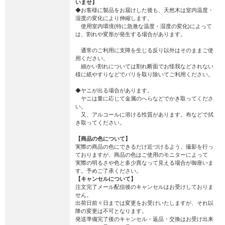
いませ】
◆お客様に製品をお届けした後も、天然木は室内温度・
湿度の変化により伸縮します。
使用室内環境(特に急激な温度・湿度の変化)によって
は、割れや変形が発生する場合があります。
通常のご利用に支障を生じる反り以外はそのままご使
用ください。
細かい割れについては割れ断面でお怪我などされない
様に紙やすりなどでバリを取り除いてご利用ください。
◆ヤニが出る場合があります。
ヤニは量に応じて金属のへらなどでかき取ってくださ
い。
又、アルコールに溶ける性質があります。布などで拭
き取ってください。
【商品の色について】
実際の商品の色にできるだけ近づけるよう、撮影を行っ
ておりますが、商品の色はご使用のモニターによって
実際の明るさや色と多少異なって見える場合が御座いま
す。予めご了承ください。
【キャンセルについて】
注文完了メール配信後のキャンセルはお受けしておりま
せん。
出荷日前々日までは変更をお受けいたしますが、それ以
降の変更は不可となります。
発送準備完了後のキャンセル・返品・交換はお受け出来