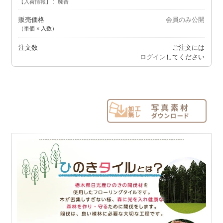
【入荷情報】
廃番
販売価格
会員のみ公開
（単価 × 入数）
注文数
ご注文には
ログイン
してください