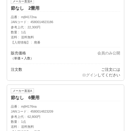
メーカー直送A
節なし 2畳用
品番
mj94172na
JANコード
4580014823186
参考上代
22,300円
数量
1点
送料
送料無料
【入荷情報】
廃番
販売価格
会員のみ公開
（単価 × 入数）
注文数
ご注文には
ログイン
してください
メーカー直送A
節なし 6畳用
品番
mj94176na
JANコード
4580014823209
参考上代
62,800円
数量
1点
送料
送料無料