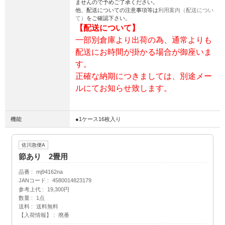
ませんので予めご了承ください。
他、配送についての注意事項等は
利用案内（配送につい
て）
をご確認下さい。
【配送について】
一部別倉庫より出荷の為、通常よりも
配送にお時間が掛かる場合が御座いま
す。
正確な納期につきましては、別途メー
ルにてお知らせ致します。
機能
●1ケース16枚入り
佐川急便A
節あり 2畳用
品番
mj94162na
JANコード
4580014823179
参考上代
19,300円
数量
1点
送料
送料無料
【入荷情報】
廃番