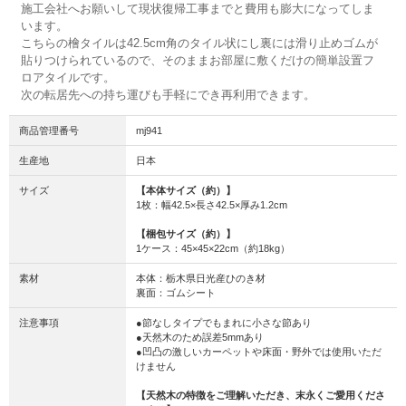
施工会社へお願いして現状復帰工事までと費用も膨大になってしま
います。
こちらの檜タイルは42.5cm角のタイル状にし裏には滑り止めゴムが
貼りつけられているので、そのままお部屋に敷くだけの簡単設置フ
ロアタイルです。
次の転居先への持ち運びも手軽にでき再利用できます。
商品管理番号
mj941
生産地
日本
サイズ
【本体サイズ（約）】
1枚：幅42.5×長さ42.5×厚み1.2cm
【梱包サイズ（約）】
1ケース：45×45×22cm（約18kg）
素材
本体：栃木県日光産ひのき材
裏面：ゴムシート
注意事項
●節なしタイプでもまれに小さな節あり
●天然木のため誤差5mmあり
●凹凸の激しいカーペットや床面・野外では使用いただ
けません
【天然木の特徴をご理解いただき、末永くご愛用くださ