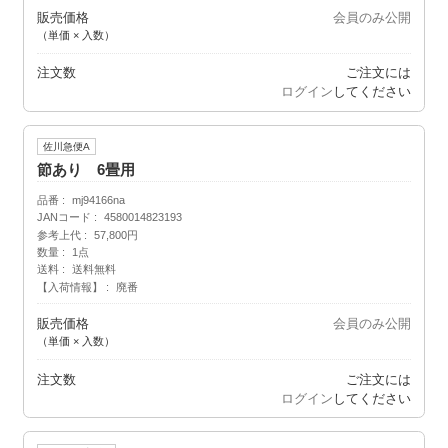
販売価格
会員のみ公開
（単価 × 入数）
注文数
ご注文には
ログイン
してください
佐川急便A
節あり 6畳用
品番
mj94166na
JANコード
4580014823193
参考上代
57,800円
数量
1点
送料
送料無料
【入荷情報】
廃番
販売価格
会員のみ公開
（単価 × 入数）
注文数
ご注文には
ログイン
してください