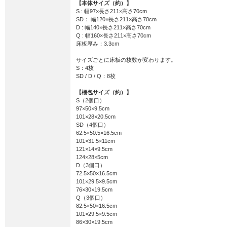
【本体サイズ（約）】
S : 幅97×長さ211×高さ70cm
SD： 幅120×長さ211×高さ70cm
D : 幅140×長さ211×高さ70cm
Q : 幅160×長さ211×高さ70cm
床板厚み：3.3cm
サイズごとに床板の枚数が変わります。
S：4枚
SD / D / Q：8枚
【梱包サイズ（約）】
S（2個口）
97×50×9.5cm
101×28×20.5cm
SD（4個口）
62.5×50.5×16.5cm
101×31.5×11cm
121×14×9.5cm
124×28×5cm
D（3個口）
72.5×50×16.5cm
101×29.5×9.5cm
76×30×19.5cm
Q（3個口）
82.5×50×16.5cm
101×29.5×9.5cm
86×30×19.5cm