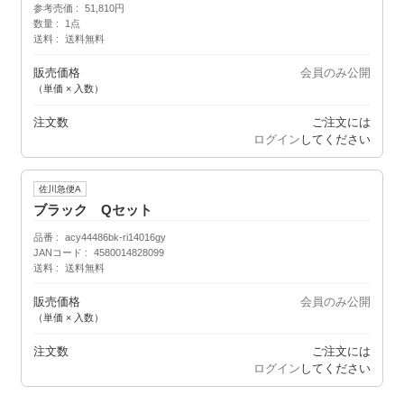
参考売価
51,810円
数量
1点
送料
送料無料
販売価格
会員のみ公開
（単価 × 入数）
注文数
ご注文には
ログイン
してください
佐川急便A
ブラック Qセット
品番
acy44486bk-ri14016gy
JANコード
4580014828099
送料
送料無料
販売価格
会員のみ公開
（単価 × 入数）
注文数
ご注文には
ログイン
してください