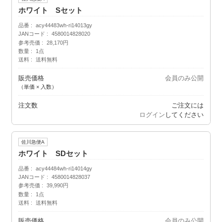
ホワイト Sセット
品番
acy44483wh-ri14013gy
JANコード
4580014828020
参考売価
28,170円
数量
1点
送料
送料無料
販売価格
会員のみ公開
（単価 × 入数）
注文数
ご注文には
ログイン
してください
佐川急便A
ホワイト SDセット
品番
acy44484wh-ri14014gy
JANコード
4580014828037
参考売価
39,990円
数量
1点
送料
送料無料
販売価格
会員のみ公開