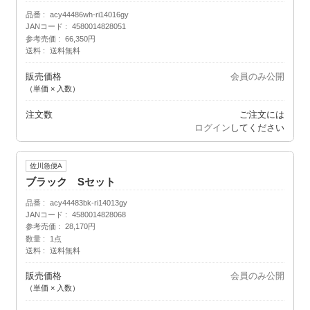
品番
acy44486wh-ri14016gy
JANコード
4580014828051
参考売価
66,350円
送料
送料無料
販売価格
会員のみ公開
（単価 × 入数）
注文数
ご注文には
ログイン
してください
佐川急便A
ブラック Sセット
品番
acy44483bk-ri14013gy
JANコード
4580014828068
参考売価
28,170円
数量
1点
送料
送料無料
販売価格
会員のみ公開
（単価 × 入数）