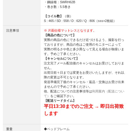
・鋼線種：SWRH62B
・巻き数：5.5巻き
【コイル数】
（個）
S : 465 / SD : 558 / D : 620 / Q : 806（sss×2枚組）
注意事項
※ 片面仕様マットレスとなります。
【商品の色について】
実際の商品の色にできるだけ近づけるよう、撮影を行っ
ておりますが、商品の色はご使用のモニターによって
実際の明るさや色と多少異なって見える場合が御座いま
す。予めご了承ください。
【キャンセルについて】
注文完了メール配信後のキャンセルはお受けしておりま
せん。
出荷日前々日までは変更をお受けいたしますが、それ以
降の変更は不可となります。
発送準備完了後のキャンセル・返品・交換はお受け出来
ませんので予めご了承ください。
他、配送についての注意事項等は
利用案内（配送につい
て）
をご確認下さい。
【配送リードタイム】
平日13:30までのご注文 → 即日出荷致
します
重量
◆ベッドフレーム