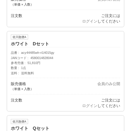
（単価 × 入数）
注文数
ご注文には
ログイン
してください
佐川急便A
ホワイト Dセット
品番
acy44485wh-ri14015gy
JANコード
4580014828044
参考売価
51,810円
数量
1点
送料
送料無料
販売価格
会員のみ公開
（単価 × 入数）
注文数
ご注文には
ログイン
してください
佐川急便A
ホワイト Qセット