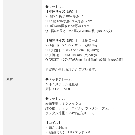
◆マットレス
【本体サイズ（約）】
S : 幅97×長さ195×厚み17cm
SD：幅120×長さ195×厚み17cm
D : 幅140×長さ195×厚み17cm
Q : 幅80×長さ195×厚み17cm×2枚（sss×2枚）
【梱包サイズ（約）】
：圧縮ロール
S (1個口)：27×27×104cm（約16kg）
SD (1個口)：37×37×65cm（約20kg）
D (1個口)：37×37×75cm（約23kg）
Q (2個口)：27×27×85cm（約14kg）×2箱（sss×2箱）
※誤差が生じる場合がございます。
素材
◆ベッドフレーム
本体：メラミン化粧板
床材：LVL・MDF
◆マットレス
表面生地：３Ｄメッシュ
詰め物：ポケットコイル、ウレタン、フェルト
ウレタン比重：25kg/立方メートル
【コイル】
・高さ：16cm
・線径(ミリ)：1.8 / エッジ 2.0