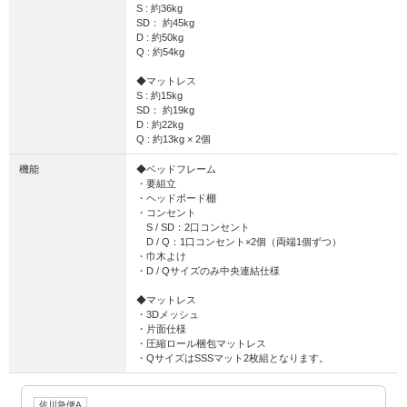
S : 約36kg
SD： 約45kg
D : 約50kg
Q : 約54kg
◆マットレス
S : 約15kg
SD： 約19kg
D : 約22kg
Q : 約13kg × 2個
機能
◆ベッドフレーム
・要組立
・ヘッドボード棚
・コンセント
S / SD：2口コンセント
D / Q：1口コンセント×2個（両端1個ずつ）
・巾木よけ
・D / Qサイズのみ中央連結仕様
◆マットレス
・3Dメッシュ
・片面仕様
・圧縮ロール梱包マットレス
・QサイズはSSSマット2枚組となります。
佐川急便A