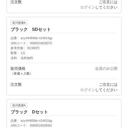
注文数
ご注文には
ログイン
してください
佐川急便A
ブラック SDセット
品番
acy44484bk-ri14014gy
JANコード
4580014828075
参考売価
39,990円
数量
1点
送料
送料無料
販売価格
会員のみ公開
（単価 × 入数）
注文数
ご注文には
ログイン
してください
佐川急便A
ブラック Dセット
品番
acy44485bk-ri14015gy
JANコード
4580014828082